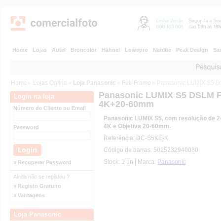
Home
Lojas
Autel
Broncolor
Hähnel
Lowepro
Nanlite
Peak Design
Sa
Home
»
Lojas Online
»
Loja Panasonic
»
Full-Frame
» Panasonic LUMIX S5
Panasonic LUMIX S5 DSLM 
Login na loja
4K+20-60mm
Número de Cliente ou Email
Panasonic LUMIX S5, com resolução de 
4K e Objetiva 20-60mm.
Password
Referência: DC-S5KE-K
Código de barras: 5025232940080
Stock: 1 un | Marca:
Panasonic
» Recuperar Password
Ainda não se registou ?
» Registo Gratuito
» Vantagens
Loja Panasonic