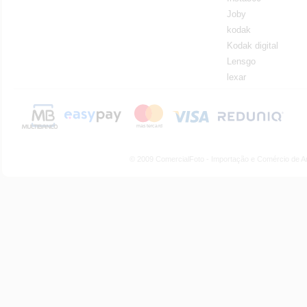
Joby
kodak
Kodak digital
Lensgo
lexar
© 2009 ComercialFoto - Importação e Comércio de A