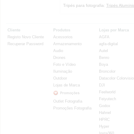
Tripés para fotografia:
Tripés Alumíni
Cliente
Produtos
Lojas por Marca
Registo Novo Cliente
Acessorios
AGFA
Recuperar Password
Armazenamento
agfa-digital
Audio
Autel
Drones
Benro
Foto e Vídeo
Boya
Iluminação
Broncolor
Outdoor
Datacolor Colorvisi
Lojas de Marca
DJI
Feelworld
Feiyutech
Outlet Fotografia
Godox
Promoções Fotografia
Hahnel
HPRC
Hyper
Insta360