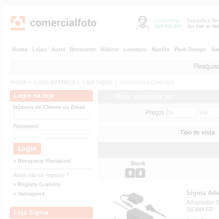
Home
Lojas
Autel
Broncolor
Hähnel
Lowepro
Nanlite
Peak Design
Sa
Home
»
Lojas de Marca
»
Loja Sigma
»
Acessorios Diversos
Login na loja
Filtrar resultados por:
Número de Cliente ou Email
Preços
Password
Tipo de vista
» Recuperar Password
Stock
Ainda não se registou ?
» Registo Gratuito
Sigma Ada
» Vantagens
Adaptador 
SIGMA FP.
Loja Sigma