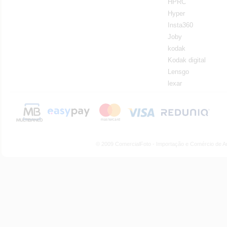
HPRC
Hyper
Insta360
Joby
kodak
Kodak digital
Lensgo
lexar
© 2009 ComercialFoto - Importação e Comércio de A