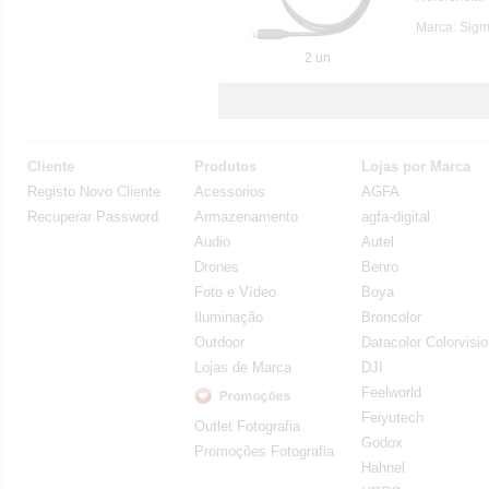
Marca: Sig
2 un
Cliente
Produtos
Lojas por Marca
Registo Novo Cliente
Acessorios
AGFA
Recuperar Password
Armazenamento
agfa-digital
Audio
Autel
Drones
Benro
Foto e Vídeo
Boya
Iluminação
Broncolor
Outdoor
Datacolor Colorvisi
Lojas de Marca
DJI
Feelworld
Feiyutech
Outlet Fotografia
Godox
Promoções Fotografia
Hahnel