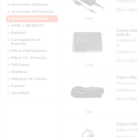
Referência:
Acessórios Câmaras
Marca: Sig
Acessorios de Proteção
0 un
Acessorios Diversos
APSC e MICRO 4/3
Sigma Ada
Baterias
para fp
Carregadores de
Adaptador 
Baterias
fp.
Filtros Polarizadores
Referência:
Filtros UV / Proteção
Marca: Sig
Full-Frame
1 un
Objetivas
Sigma Alça
Objetivas de Cinema
Alça para a
Parasol
Referência
Speedlight
Marca: Sig
2 un
Sigma Cab
Cabo CR-41
Referência