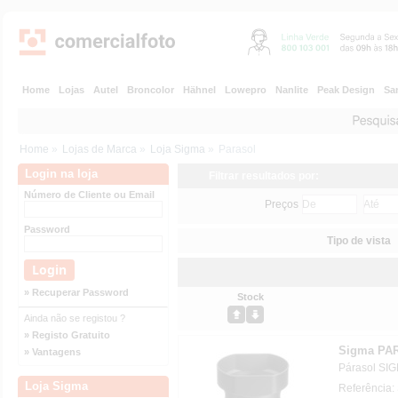
Home
Lojas
Autel
Broncolor
Hähnel
Lowepro
Nanlite
Peak Design
Sa
Home
»
Lojas de Marca
»
Loja Sigma
»
Parasol
Login na loja
Filtrar resultados por:
Número de Cliente ou Email
Preços
Password
Tipo de vista
» Recuperar Password
Stock
Ainda não se registou ?
» Registo Gratuito
Sigma PA
» Vantagens
Párasol SIG
Loja Sigma
Referência