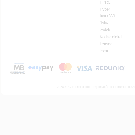
HPRC
Hyper
Insta360
Joby
kodak
Kodak digital
Lensgo
lexar
© 2009 ComercialFoto - Importação e Comércio de A