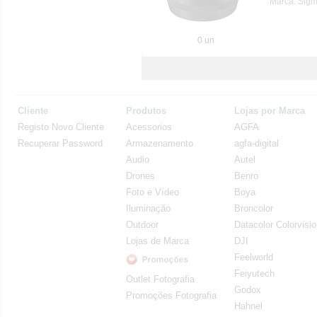
Marca: Sig
0 un
Cliente
Produtos
Lojas por Marca
Registo Novo Cliente
Acessorios
AGFA
Recuperar Password
Armazenamento
agfa-digital
Audio
Autel
Drones
Benro
Foto e Vídeo
Boya
Iluminação
Broncolor
Outdoor
Datacolor Colorvisi
Lojas de Marca
DJI
Feelworld
Feiyutech
Outlet Fotografia
Godox
Promoções Fotografia
Hahnel