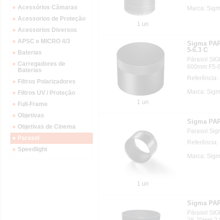
Acessórios Câmaras
Marca: Sig
Acessorios de Proteção
1 un
Acessorios Diversos
APSC e MICRO 4/3
Sigma PA
5-6.3 C
Baterias
Párasol SIG
Carregadores de
600mm F5-6
Baterias
Referência:
Filtros Polarizadores
Marca: Sig
Filtros UV / Proteção
1 un
Full-Frame
Objetivas
Sigma PA
Objetivas de Cinema
Parasol Sig
Parasol
Referência
Speedlight
Marca: Sig
1 un
Sigma PAR
Párasol SIG
28-70mm 2.