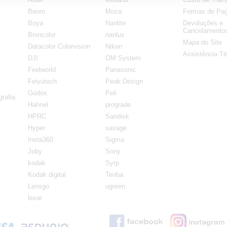
Benro
Moza
Formas de Pa
Boya
Nanlite
Devoluções e
Cancelamento
Broncolor
nanlux
Mapa do Site
Datacolor Colorvision
Nikon
Assistência Té
DJI
OM System
Feelworld
Panasonic
Feiyutech
Peak Design
Godox
Peli
rafia
Hahnel
prograde
HPRC
Sandisk
Hyper
savage
Insta360
Sigma
Joby
Sony
kodak
Syrp
Kodak digital
Tenba
Lensgo
ugreen
lexar