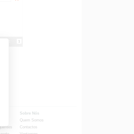
ginas:
1
rte
Sobre Nós
Quem Somos
quentes
Contactos
porte
Vantagens