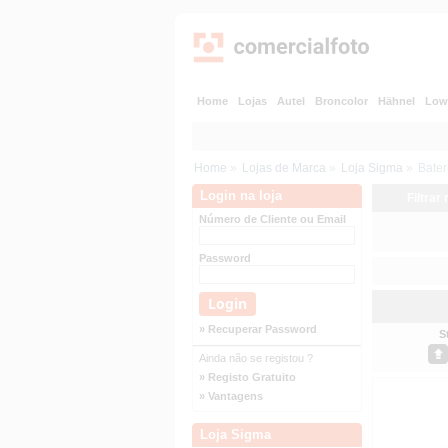
Home
Lojas
Autel
Broncolor
Hähnel
Low
Home
»
Lojas de Marca
»
Loja Sigma
»
Bater
Login na loja
Filtrar
Número de Cliente ou Email
Password
» Recuperar Password
S
Ainda não se registou ?
» Registo Gratuito
» Vantagens
Loja Sigma