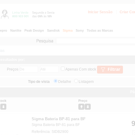
Iniciar Sessão
Criar Co
epro
Nanlite
Peak Design
Sandisk
Sigma
Sony
Todas as Marcas
ias
 resultados por:
Filtrar
Preços
Apenas Com stock
Tipo de vista
Detalhe
Listagem
Pá
tock
Preço
Sigma Bateria BP-81 para BF
9
Sigma Bateria BP-81 para BF
Referência: SIDB2900