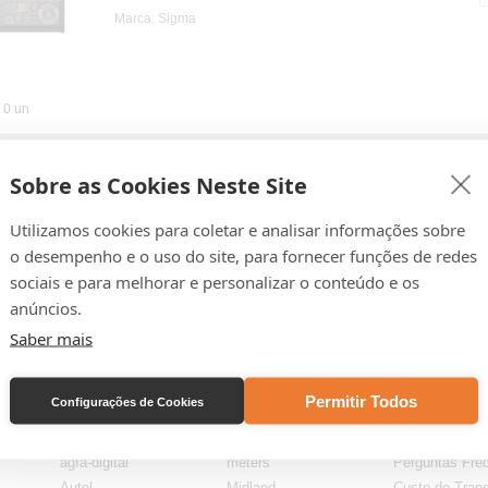
Marca: Sigma
0 un
Pá
Sobre as Cookies Neste Site
Utilizamos cookies para coletar e analisar informações sobre
o desempenho e o uso do site, para fornecer funções de redes
sociais e para melhorar e personalizar o conteúdo e os
anúncios.
Saber mais
Permitir Todos
Configurações de Cookies
Lojas por Marca
Lojas por Marca
Ajuda & Supo
AGFA
Lowepro
Ajuda
agfa-digital
meters
Perguntas Fre
Autel
Midland
Custo de Trans