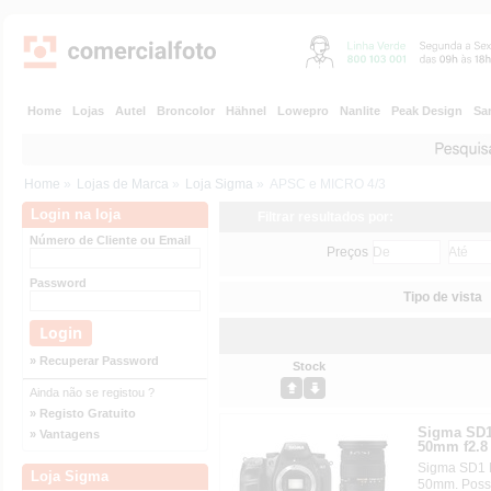
Home
Lojas
Autel
Broncolor
Hähnel
Lowepro
Nanlite
Peak Design
Sa
Home
»
Lojas de Marca
»
Loja Sigma
»
APSC e MICRO 4/3
Login na loja
Filtrar resultados por:
Número de Cliente ou Email
Preços
Password
Tipo de vista
» Recuperar Password
Stock
Ainda não se registou ?
» Registo Gratuito
Sigma SD1
» Vantagens
50mm f2.
Sigma SD1 
Loja Sigma
50mm. Poss