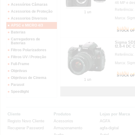
46 MP e des
Acessórios Câmaras
Referência:
Acessorios de Proteção
1 un
Marca: Sig
Acessorios Diversos
APSC e MICRO 4/3
Baterias
Carregadores de
Sigma SD1
Baterias
f2.8-4 DC
Filtros Polarizadores
Referência:
Filtros UV / Proteção
Marca: Sig
Full-Frame
Objetivas
Objetivas de Cinema
1 un
Parasol
Speedlight
Cliente
Produtos
Lojas por Marca
Registo Novo Cliente
Acessorios
AGFA
Recuperar Password
Armazenamento
agfa-digital
Audio
Autel