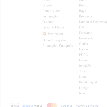
Drones
Benro
Foto e Vídeo
Boya
Iluminação
Broncolor
Outdoor
Datacolor Colorvisi
Lojas de Marca
DJI
Feelworld
Feiyutech
Outlet Fotografia
Godox
Promoções Fotografia
Hahnel
HPRC
Hyper
Insta360
Joby
kodak
Kodak digital
Lensgo
lexar