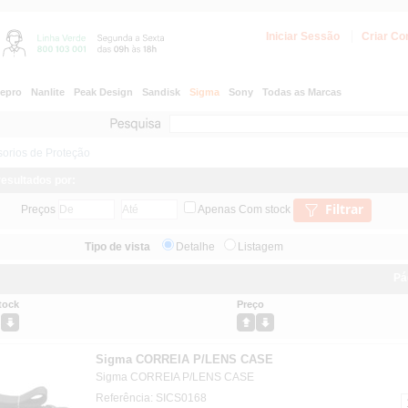
Iniciar Sessão
Criar Co
epro
Nanlite
Peak Design
Sandisk
Sigma
Sony
Todas as Marcas
orios de Proteção
 resultados por:
Filtrar
Preços
Apenas Com stock
Tipo de vista
Detalhe
Listagem
Pá
tock
Preço
Sigma CORREIA P/LENS CASE
Sigma CORREIA P/LENS CASE
Referência: SICS0168