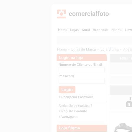
Home
Lojas
Autel
Broncolor
Hähnel
Low
Home
»
Lojas de Marca
»
Loja Sigma
»
Acess
Login na loja
Filtrar
Número de Cliente ou Email
Password
» Recuperar Password
S
Ainda não se registou ?
» Registo Gratuito
» Vantagens
Loja Sigma