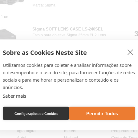
Marca: Sigma
1 un
Sigma SOFT LENS CASE LS-240SEL
3
Estojo para objetiva Sigma 35mm f/1.2 Lens.
Referência: SI240X02
Sobre as Cookies Neste Site
Marca: Sigma
Utilizamos cookies para coletar e analisar informações sobre
o desempenho e o uso do site, para fornecer funções de redes
1 un
sociais e para melhorar e personalizar o conteúdo e os
anúncios.
Pá
Saber mais
Permitir Todos
Configurações de Cookies
Lojas por Marca
Lojas por Marca
Ajuda & Supo
AGFA
Lowepro
Ajuda
agfa-digital
meters
Perguntas Fre
Autel
Midland
Custo de Trans