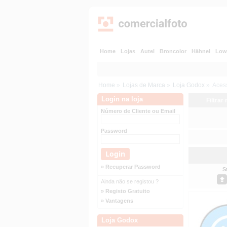
Home
Lojas
Autel
Broncolor
Hähnel
Low
Home
»
Lojas de Marca
»
Loja Godox
»
Aces
Login na loja
Filtrar
Número de Cliente ou Email
Password
» Recuperar Password
S
Ainda não se registou ?
» Registo Gratuito
» Vantagens
Loja Godox