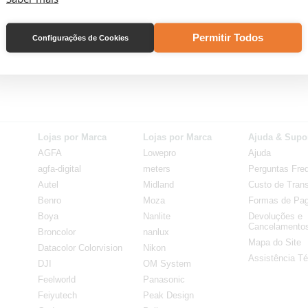
Permitir Todos
Configurações de Cookies
Lojas por Marca
Lojas por Marca
Ajuda & Supo
AGFA
Lowepro
Ajuda
agfa-digital
meters
Perguntas Fre
Autel
Midland
Custo de Trans
Benro
Moza
Formas de Pa
Boya
Nanlite
Devoluções e
Cancelamento
Broncolor
nanlux
Mapa do Site
Datacolor Colorvision
Nikon
Assistência Té
DJI
OM System
Feelworld
Panasonic
Feiyutech
Peak Design