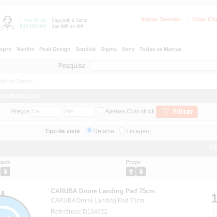
Iniciar Sessão
Criar Co
epro
Nanlite
Peak Design
Sandisk
Sigma
Sony
Todas as Marcas
sórios Drone
 resultados por:
Filtrar
Preços
Apenas Com stock
Tipo de vista
Detalhe
Listagem
Pá
tock
Preço
CARUBA Drone Landing Pad 75cm
1
CARUBA Drone Landing Pad 75cm
Referência: D134922