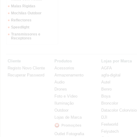
Malas Rigidas
Mochilas Outdoor
Reflectores
Speedlight
Transmissores e
Receptores
Cliente
Produtos
Lojas por Marca
Registo Novo Cliente
Acessorios
AGFA
Recuperar Password
Armazenamento
agfa-digital
Audio
Autel
Drones
Benro
Foto e Vídeo
Boya
Iluminação
Broncolor
Outdoor
Datacolor Colorvisi
Lojas de Marca
DJI
Feelworld
Feiyutech
Outlet Fotografia