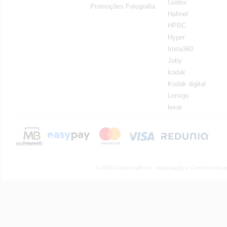
Godox
Promoções Fotografia
Hahnel
HPRC
Hyper
Insta360
Joby
kodak
Kodak digital
Lensgo
lexar
© 2009 ComercialFoto - Importação e Comércio de A