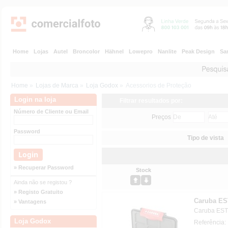
Home
Lojas
Autel
Broncolor
Hähnel
Lowepro
Nanlite
Peak Design
Sa
Home
»
Lojas de Marca
»
Loja Godox
»
Acessorios de Proteção
Login na loja
Filtrar resultados por:
Número de Cliente ou Email
Preços
Password
Tipo de vista
» Recuperar Password
Stock
Ainda não se registou ?
» Registo Gratuito
Caruba ES
» Vantagens
Caruba EST
Loja Godox
Referência