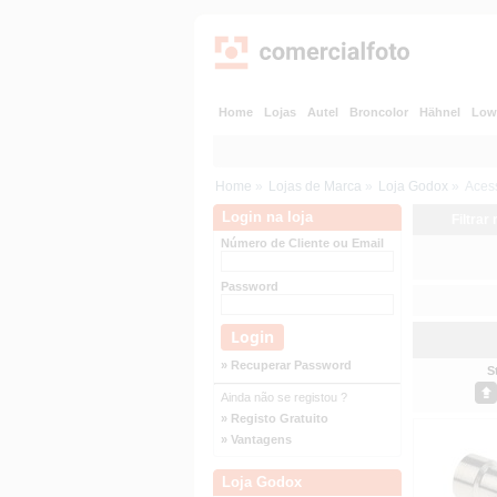
Home
Lojas
Autel
Broncolor
Hähnel
Low
Home
»
Lojas de Marca
»
Loja Godox
»
Aces
Login na loja
Filtrar
Número de Cliente ou Email
Password
» Recuperar Password
S
Ainda não se registou ?
» Registo Gratuito
» Vantagens
Loja Godox