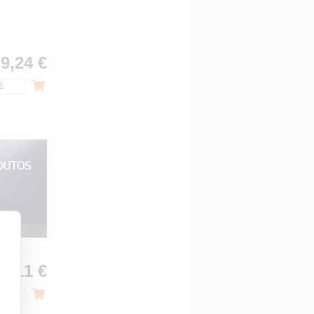
9,24 €
9,11 €