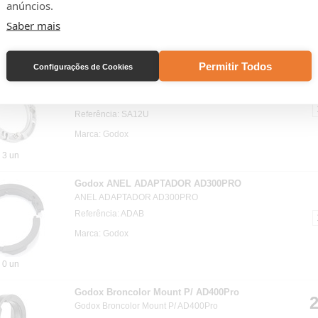
Godox em uma cabeça de flash Profoto.
anúncios.
Referência: D199471
Saber mais
Marca: Godox
0 un
Permitir Todos
Configurações de Cookies
Godox ADAPTADOR SOFTBOX
UNIVERSAL
Adaptador universal Godox.
Referência: SA12U
Marca: Godox
3 un
Godox ANEL ADAPTADOR AD300PRO
ANEL ADAPTADOR AD300PRO
Referência: ADAB
Marca: Godox
0 un
Godox Broncolor Mount P/ AD400Pro
2
Godox Broncolor Mount P/ AD400Pro