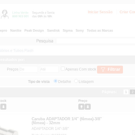
Iniciar Sessão
Criar Co
epro
Nanlite
Peak Design
Sandisk
Sigma
Sony
Todas as Marcas
sórios e Tubos Flash
 resultados por:
Filtrar
Preços
Apenas Com stock
Tipo de vista
Detalhe
Listagem
Páginas:
1
2
tock
Preço
Caruba ADAPTADOR 1/4" (fêmea)-3/8"
(fêmea) - 32mm
ADAPTADOR 1/4"-3/8"