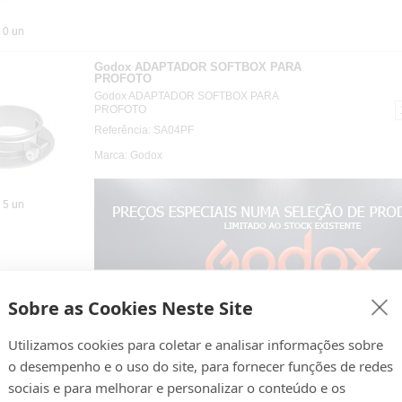
0 un
Godox ADAPTADOR SOFTBOX PARA
PROFOTO
Godox ADAPTADOR SOFTBOX PARA
PROFOTO
Referência: SA04PF
Marca: Godox
5 un
Sobre as Cookies Neste Site
Godox ADAPTADOR SOFTBOX
2
Utilizamos cookies para coletar e analisar informações sobre
PROFOTO 114cm
Godox ADAPTADOR SOFTBOX PROFOTO
o desempenho e o uso do site, para fornecer funções de redes
114cm: O Godox Softbox Adapter Profoto 114
sociais e para melhorar e personalizar o conteúdo e os
cm possibilita a montagem de uma softbox