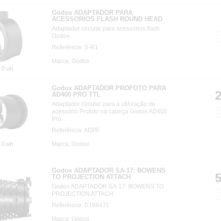
Godox ADAPTADOR PARA
ACESSORIOS FLASH ROUND HEAD
Adaptador circular para acessórios flash
Godox.
Referência: S-R1
Marca: Godox
0 un
Godox ADAPTADOR PROFOTO PARA
2
AD400 PRO TTL
Adaptador circular para a utilização de
acessório Profoto na cabeça Godox AD400
Pro.
Referência: ADPF
0 un
Marca: Godox
Godox ADAPTADOR SA-17: BOWENS
5
TO PROJECTION ATTACH
Godox ADAPTADOR SA-17: BOWENS TO
PROJECTION ATTACH
Referência: D186471
Marca: Godox