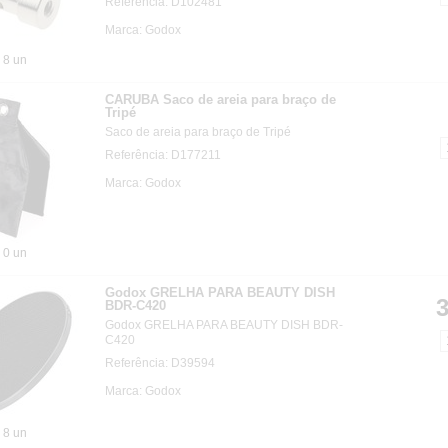
Referência: D102481
Marca: Godox
8 un
CARUBA Saco de areia para braço de
Tripé
Saco de areia para braço de Tripé
Referência: D177211
Marca: Godox
0 un
Godox GRELHA PARA BEAUTY DISH
3
BDR-C420
Godox GRELHA PARA BEAUTY DISH BDR-
C420
Referência: D39594
Marca: Godox
8 un