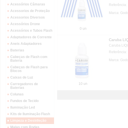
Acessórios Câmaras
Referência
Acessorios de Proteção
Marca: God
Acessorios Diversos
Acessórios Drone
0 un
Acessórios e Tubos Flash
Adaptadores de Corrente
Caruba LI
Aneis Adaptadores
Caruba LI
Baterias
Referência
Cabeças de Flash com
Marca: God
Bateria
Cabeças de Flash para
Blocos
Caixas de Luz
10 un
Carregadores de
Baterias
Colunas
Fundos de Tecido
Iluminação Led
Kits de Iluminação Flash
Limpeza e Desinfeção
Malas com Rodas