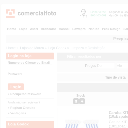
Home
Lojas
Autel
Broncolor
Hähnel
Lowepro
Nanlite
Peak Design
Sa
Home
»
Lojas de Marca
»
Loja Godox
»
Limpeza e Desinfeção
Login na loja
Filtrar resultados por:
Número de Cliente ou Email
Preços
Password
Tipo de vista
» Recuperar Password
Stock
Ainda não se registou ?
» Registo Gratuito
Caruba K
» Vantagens
(10xEspatu
Caruba KIT
Loja Godox
(10xEspatul