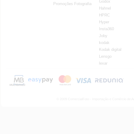
Godox
Promoções Fotografia
Hahnel
HPRC
Hyper
Insta360
Joby
kodak
Kodak digital
Lensgo
lexar
© 2009 ComercialFoto - Importação e Comércio de A