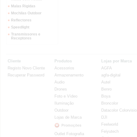
Malas Rigidas
Mochilas Outdoor
Reflectores
Speedlight
Transmissores e
Receptores
Cliente
Produtos
Lojas por Marca
Registo Novo Cliente
Acessorios
AGFA
Recuperar Password
Armazenamento
agfa-digital
Audio
Autel
Drones
Benro
Foto e Vídeo
Boya
Iluminação
Broncolor
Outdoor
Datacolor Colorvisi
Lojas de Marca
DJI
Feelworld
Feiyutech
Outlet Fotografia