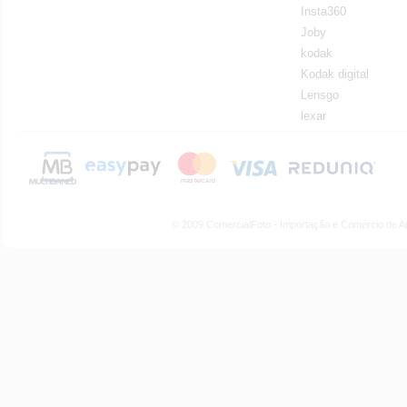
Insta360
Joby
kodak
Kodak digital
Lensgo
lexar
© 2009 ComercialFoto - Importação e Comércio de A