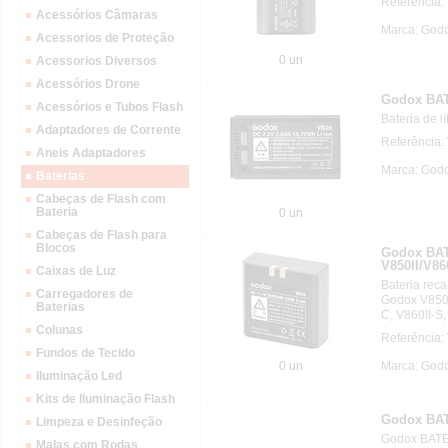
Referência:
Acessórios Câmaras
Marca: God
Acessorios de Proteção
0 un
Acessorios Diversos
Acessórios Drone
Godox BAT
Acessórios e Tubos Flash
Bateria de l
Adaptadores de Corrente
Referência:
Aneis Adaptadores
Marca: God
Baterias
Cabeças de Flash com
Bateria
0 un
Cabeças de Flash para
Blocos
Godox BA
V850II/V86
Caixas de Luz
Bateria rec
Carregadores de
Godox V850,
Baterias
C, V860II-S,
Colunas
Referência:
Fundos de Tecido
0 un
Marca: God
Iluminação Led
Kits de Iluminação Flash
Godox BA
Limpeza e Desinfeção
Godox BAT
Malas com Rodas