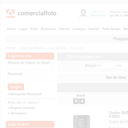
Home
Lojas
Autel
Broncolor
Hähnel
Lowepro
Nanlite
Peak Design
Sa
Home
»
Lojas de Marca
»
Loja Godox
»
Baterias
Login na loja
Filtrar resultados por:
Número de Cliente ou Email
Preços
Password
Tipo de vista
» Recuperar Password
Stock
Ainda não se registou ?
» Registo Gratuito
Godox BAT
» Vantagens
V350S
Godox BATE
Loja Godox