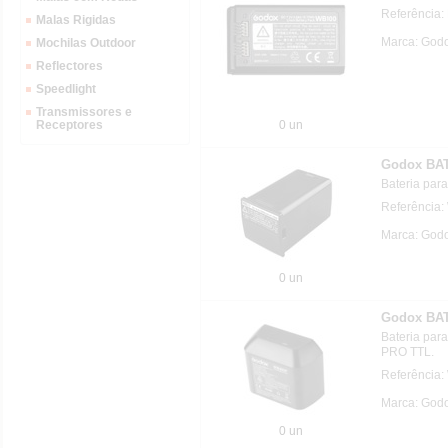
Referência
Malas Rigidas
Marca: God
Mochilas Outdoor
Reflectores
Speedlight
Transmissores e
0 un
Receptores
Godox BA
Bateria par
Referência
Marca: God
0 un
Godox BA
Bateria par
PRO TTL.
Referência
Marca: God
0 un