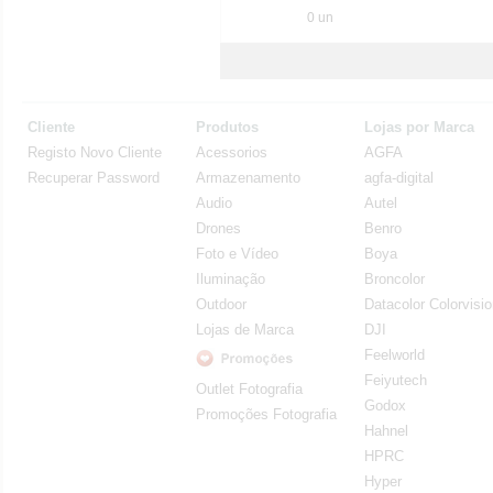
0 un
Cliente
Produtos
Lojas por Marca
Registo Novo Cliente
Acessorios
AGFA
Recuperar Password
Armazenamento
agfa-digital
Audio
Autel
Drones
Benro
Foto e Vídeo
Boya
Iluminação
Broncolor
Outdoor
Datacolor Colorvisi
Lojas de Marca
DJI
Feelworld
Feiyutech
Outlet Fotografia
Godox
Promoções Fotografia
Hahnel
HPRC
Hyper