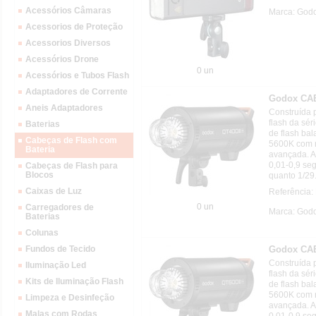
Acessórios Câmaras
Marca: God
Acessorios de Proteção
Acessorios Diversos
Acessórios Drone
0 un
Acessórios e Tubos Flash
Adaptadores de Corrente
Godox CA
Aneis Adaptadores
Construída 
flash da sér
Baterias
de flash bal
Cabeças de Flash com
5600K com r
Bateria
avançada. A
0,01-0,9 seg
Cabeças de Flash para
Blocos
quanto 1/29
Caixas de Luz
Referência
0 un
Carregadores de
Marca: God
Baterias
Colunas
Godox CA
Fundos de Tecido
Construída 
Iluminação Led
flash da sér
Kits de Iluminação Flash
de flash bal
5600K com r
Limpeza e Desinfeção
avançada. A
Malas com Rodas
0,01-0,9 se