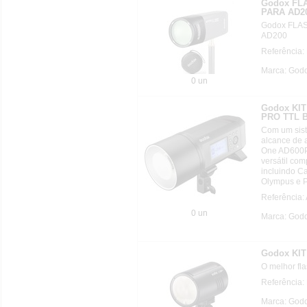
Godox FL
PARA AD2
Godox FLA
AD200
Referência
Marca: God
0 un
Godox KI
PRO TTL
Com um sist
alcance de a
One AD600P
versátil com
incluindo Ca
Olympus e 
Referência
0 un
Marca: God
Godox KI
O melhor fla
Referência
Marca: God