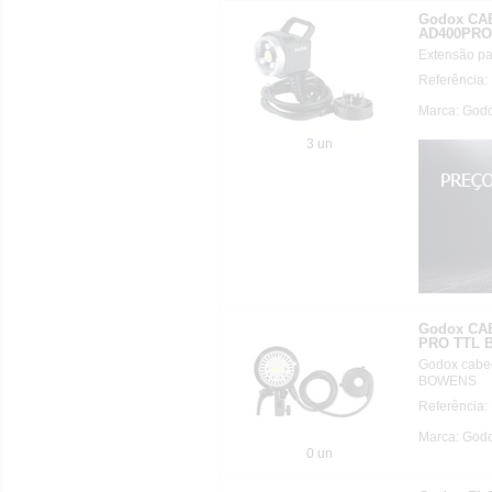
Godox CA
AD400PRO
Extensão par
Referência
Marca: God
3 un
Godox CA
PRO TTL
Godox cabeç
BOWENS
Referência
Marca: God
0 un