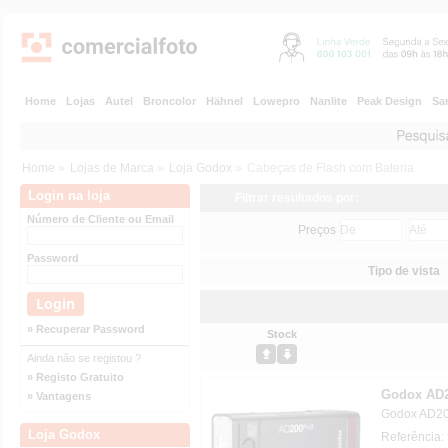
Home
Lojas
Autel
Broncolor
Hähnel
Lowepro
Nanlite
Peak Design
Sa
Home
»
Lojas de Marca
»
Loja Godox
»
Cabeças de Flash com Bateria
Login na loja
Filtrar resultados por:
Número de Cliente ou Email
Preços
Password
Tipo de vista
» Recuperar Password
Stock
Ainda não se registou ?
» Registo Gratuito
Godox AD2
» Vantagens
Godox AD20
Loja Godox
Referência