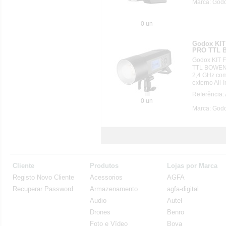
Marca: God
0 un
Godox KI
PRO TTL
Godox KIT
TTL BOWENS
2,4 GHz com
externo All
Referência
0 un
Marca: God
Cliente
Produtos
Lojas por Marca
Registo Novo Cliente
Acessorios
AGFA
Recuperar Password
Armazenamento
agfa-digital
Audio
Autel
Drones
Benro
Foto e Vídeo
Boya