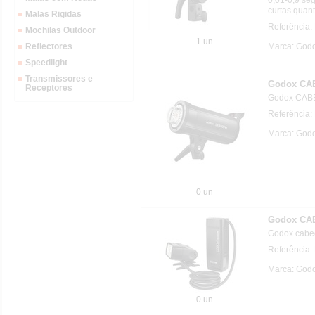
curtas quan
Malas Rigidas
Referência
Mochilas Outdoor
1 un
Marca: God
Reflectores
Speedlight
Transmissores e
Godox CA
Receptores
Godox CAB
Referência
Marca: God
0 un
Godox CA
Godox cabeç
Referência
Marca: God
0 un