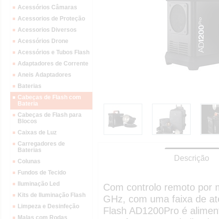
Acessórios Câmaras
Acessorios de Proteção
Acessorios Diversos
Acessórios Drone
Acessórios e Tubos Flash
Adaptadores de Corrente
Aneis Adaptadores
Baterias
Cabeças de Flash com
Bateria
Cabeças de Flash para
Blocos
Caixas de Luz
Carregadores de
Baterias
Descrição
Colunas
Fundos de Tecido
Iluminação Led
Com controlo remoto por m
Kits de Iluminação Flash
GHz, com uma faixa de até
Limpeza e Desinfeção
Flash AD1200Pro é alimen
Malas com Rodas