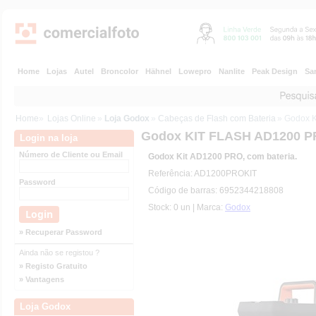
Home
Lojas
Autel
Broncolor
Hähnel
Lowepro
Nanlite
Peak Design
Sa
Home
»
Lojas Online
»
Loja Godox
»
Cabeças de Flash com Bateria
» Godox 
Godox KIT FLASH AD1200 
Login na loja
Número de Cliente ou Email
Godox Kit AD1200 PRO, com bateria.
Referência: AD1200PROKIT
Password
Código de barras: 6952344218808
Stock: 0 un | Marca:
Godox
» Recuperar Password
Ainda não se registou ?
» Registo Gratuito
» Vantagens
Loja Godox