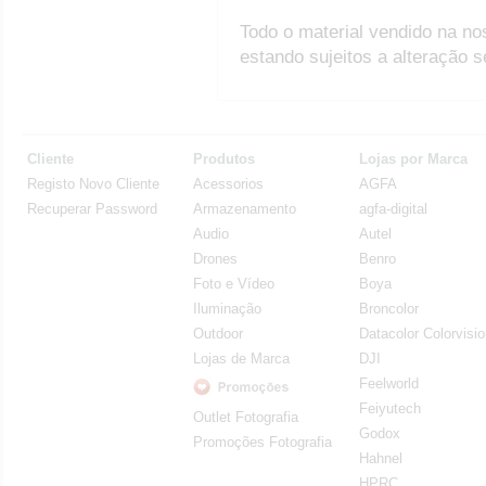
Todo o material vendido na no
estando sujeitos a alteração 
Cliente
Produtos
Lojas por Marca
Registo Novo Cliente
Acessorios
AGFA
Recuperar Password
Armazenamento
agfa-digital
Audio
Autel
Drones
Benro
Foto e Vídeo
Boya
Iluminação
Broncolor
Outdoor
Datacolor Colorvisi
Lojas de Marca
DJI
Feelworld
Feiyutech
Outlet Fotografia
Godox
Promoções Fotografia
Hahnel
HPRC