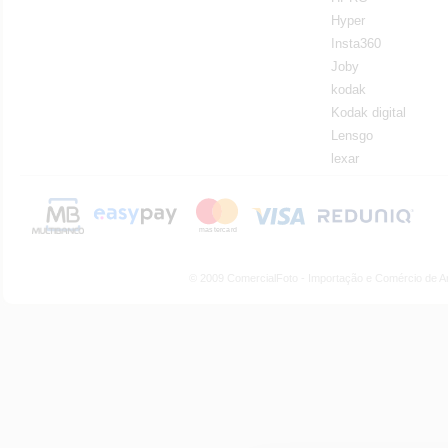
Hyper
Insta360
Joby
kodak
Kodak digital
Lensgo
lexar
© 2009 ComercialFoto - Importação e Comércio de A