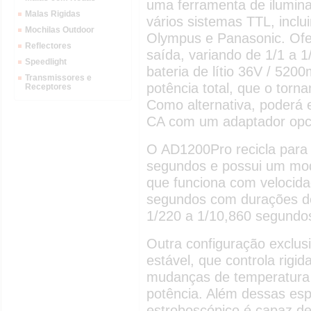
uma ferramenta de ilumin
Malas Rigidas
vários sistemas TTL, inclu
Mochilas Outdoor
Olympus e Panasonic. Ofe
Reflectores
saída, variando de 1/1 a
Speedlight
bateria de lítio 36V / 520
Transmissores e
potência total, que o tor
Receptores
Como alternativa, poderá 
CA com um adaptador opci
O AD1200Pro recicla para 
segundos e possui um modo
que funciona com velocida
segundos com durações de
1/220 a 1/10,860 segundo
Outra configuração exclus
estável, que controla rigi
mudanças de temperatura 
potência. Além dessas esp
estroboscópico é capaz de