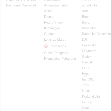
Recuperar Password
Armazenamento
agfa-digital
Audio
Autel
Drones
Benro
Foto e Vídeo
Boya
Iluminação
Broncolor
Outdoor
Datacolor Colorvisi
Lojas de Marca
DJI
Feelworld
Feiyutech
Outlet Fotografia
Godox
Promoções Fotografia
Hahnel
HPRC
Hyper
Insta360
Joby
kodak
Kodak digital
Lensgo
lexar