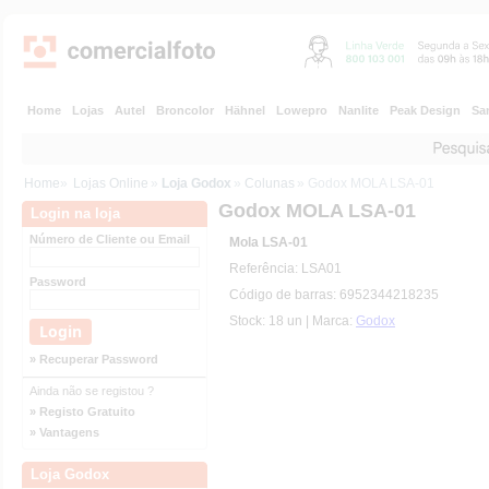
Home
Lojas
Autel
Broncolor
Hähnel
Lowepro
Nanlite
Peak Design
Sa
Home
»
Lojas Online
»
Loja Godox
»
Colunas
» Godox MOLA LSA-01
Godox MOLA LSA-01
Login na loja
Número de Cliente ou Email
Mola LSA-01
Referência: LSA01
Password
Código de barras: 6952344218235
Stock: 18 un | Marca:
Godox
» Recuperar Password
Ainda não se registou ?
» Registo Gratuito
» Vantagens
Loja Godox