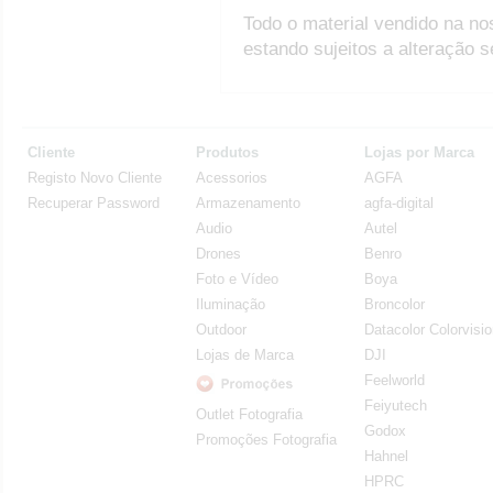
Todo o material vendido na no
estando sujeitos a alteração 
Cliente
Produtos
Lojas por Marca
Registo Novo Cliente
Acessorios
AGFA
Recuperar Password
Armazenamento
agfa-digital
Audio
Autel
Drones
Benro
Foto e Vídeo
Boya
Iluminação
Broncolor
Outdoor
Datacolor Colorvisi
Lojas de Marca
DJI
Feelworld
Feiyutech
Outlet Fotografia
Godox
Promoções Fotografia
Hahnel
HPRC