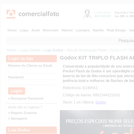
Home
Lojas
Autel
Broncolor
Hähnel
Lowepro
Nanlite
Peak Design
Sa
Home
»
Lojas Online
»
Loja Godox
»
Kits de Iluminação Flash
» Godox KIT T
Godox KIT TRIPLO FLASH 
Login na loja
Número de Cliente ou Email
Construindo a popularidade de seu antec
Pocket Flash da Godox é um speedlight
bateria de íon de lítio removível que ofer
Password
potência total e milhares de flashes de ba
Referência: D199561
Código de barras: 6952344221631
» Recuperar Password
Stock: 1 un | Marca:
Godox
Ainda não se registou ?
» Registo Gratuito
» Vantagens
Loja Godox