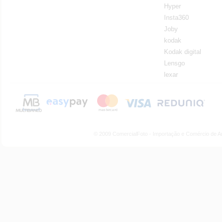
Hyper
Insta360
Joby
kodak
Kodak digital
Lensgo
lexar
© 2009 ComercialFoto - Importação e Comércio de A