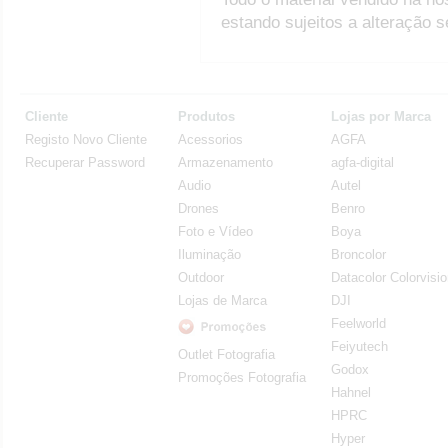
estando sujeitos a alteração 
Cliente
Produtos
Lojas por Marca
Registo Novo Cliente
Acessorios
AGFA
Recuperar Password
Armazenamento
agfa-digital
Audio
Autel
Drones
Benro
Foto e Vídeo
Boya
Iluminação
Broncolor
Outdoor
Datacolor Colorvisi
Lojas de Marca
DJI
Feelworld
Feiyutech
Outlet Fotografia
Godox
Promoções Fotografia
Hahnel
HPRC
Hyper