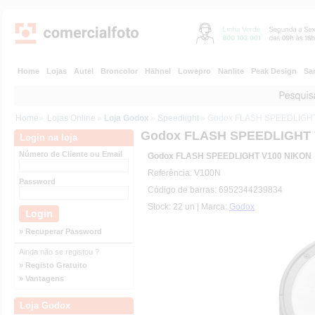
Home
Lojas
Autel
Broncolor
Hähnel
Lowepro
Nanlite
Peak Design
Sa
Home
»
Lojas Online
»
Loja Godox
»
Speedlight
» Godox FLASH SPEEDLIGH
Godox FLASH SPEEDLIGHT 
Login na loja
Número de Cliente ou Email
Godox FLASH SPEEDLIGHT V100 NIKON
Referência: V100N
Password
Código de barras: 6952344239834
Stock: 22 un | Marca:
Godox
» Recuperar Password
Ainda não se registou ?
» Registo Gratuito
» Vantagens
Loja Godox