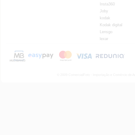
Insta360
Joby
kodak
Kodak digital
Lensgo
lexar
© 2009 ComercialFoto - Importação e Comércio de A