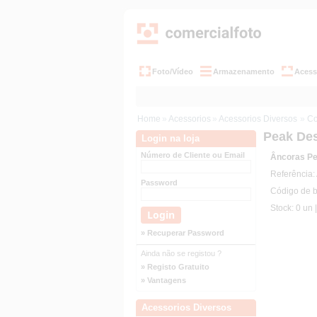
Foto/Vídeo
Armazenamento
Acess
Home
»
Acessorios
»
Acessorios Diversos
»
Co
Peak De
Login na loja
Número de Cliente ou Email
Âncoras Pe
Referência:
Password
Código de 
Stock: 0 un 
» Recuperar Password
Ainda não se registou ?
» Registo Gratuito
» Vantagens
Acessorios Diversos