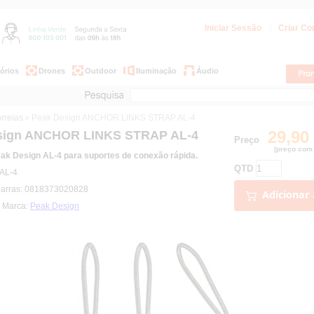
Iniciar Sessão
Criar Co
órios
Drones
Outdoor
Iluminação
Áudio
rreias
» Peak Design ANCHOR LINKS STRAP AL-4
29,90
sign ANCHOR LINKS STRAP AL-4
Preço
(preço com 
ak Design AL-4 para suportes de conexão rápida.
QTD
 AL-4
barras: 0818373020828
Adicionar 
| Marca:
Peak Design