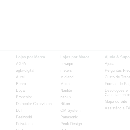
Lojas por Marca
Lojas por Marca
Ajuda & Supo
AGFA
Lowepro
Ajuda
agfa-digital
meters
Perguntas Fre
Autel
Midland
Custo de Trans
Benro
Moza
Formas de Pa
Boya
Nanlite
Devoluções e
Cancelamento
Broncolor
nanlux
Mapa do Site
Datacolor Colorvision
Nikon
Assistência Té
DJI
OM System
Feelworld
Panasonic
Feiyutech
Peak Design