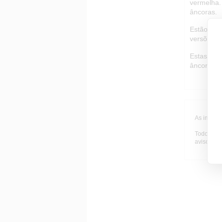
vermelha. 
âncoras.
Estão inc
versões an
Estas ânc
âncora su
As imagen
Todo o ma
aviso prév