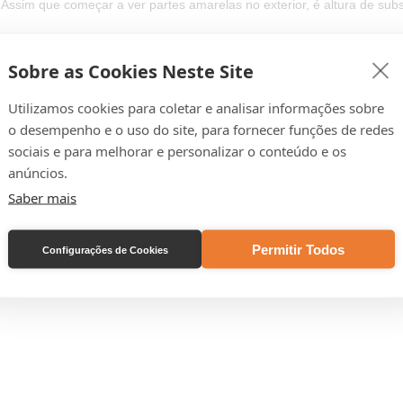
Assim que começar a ver partes amarelas no exterior, é altura de subst
luídas duas ligações para as alças. As cordas são mais grossas em rel
Sobre as Cookies Neste Site
teriores.
oras são compatíveis com com sapatas de tripés Peak Design. Cada
Utilizamos cookies para coletar e analisar informações sobre
porta até 90g de peso e pode ser utilizada com alças de largura até 
o desempenho e o uso do site, para fornecer funções de redes
sociais e para melhorar e personalizar o conteúdo e os
anúncios.
Saber mais
s apresentadas podem não corresponder exactamente ao produto em questão
terial vendido na nossa loja online apresenta preços com IVA, estando sujeitos a 
Permitir Todos
Configurações de Cookies
io