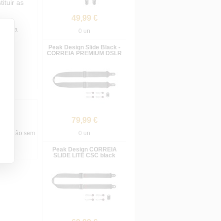
ituir as
49,99 €
ação a
0 un
Peak Design Slide Black -
CORREIA PREMIUM DSLR
12mm.
79,99 €
alteração sem
0 un
Peak Design CORREIA
SLIDE LITE CSC black