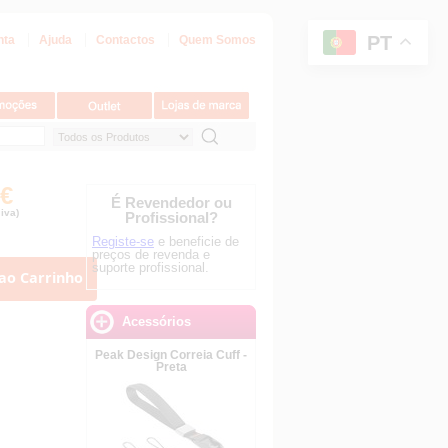
PT
nta
Ajuda
Contactos
Quem Somos
 €
É Revendedor ou
iva)
Profissional?
Registe-se
e beneficie de
preços de revenda e
suporte profissional.
ao Carrinho
Acessórios
Peak Design Correia Cuff -
Preta