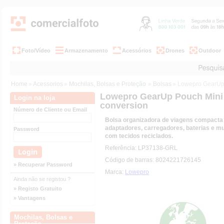
Foto/Vídeo
Armazenamento
Acessórios
Drones
Outdoor
Home
»
Acessorios
»
Mochilas, Bolsas e Proteção
»
Bolsas
» Lowepro GearUp 
Lowepro GearUp Pouch Mini 
Login na loja
conversion
Número de Cliente ou Email
Bolsa organizadora de viagens compacta
adaptadores, carregadores, baterias e mu
Password
com tecidos reciclados.
Referência: LP37138-GRL
Código de barras: 8024221726145
» Recuperar Password
Marca:
Lowepro
Ainda não se registou ?
» Registo Gratuito
» Vantagens
Mochilas, Bolsas e
Proteção