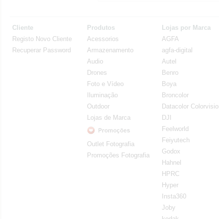
Cliente
Produtos
Lojas por Marca
Registo Novo Cliente
Acessorios
AGFA
Recuperar Password
Armazenamento
agfa-digital
Audio
Autel
Drones
Benro
Foto e Vídeo
Boya
Iluminação
Broncolor
Outdoor
Datacolor Colorvisi
Lojas de Marca
DJI
Feelworld
Feiyutech
Outlet Fotografia
Godox
Promoções Fotografia
Hahnel
HPRC
Hyper
Insta360
Joby
kodak