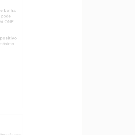
de bolha
m pode
ght ONE
positivo
 máxima