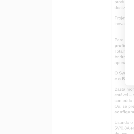
produto f
deslizant
Projetado
inovador 
Para os cr
profissi
Totalment
Android, a
apenas alg
O
Swing c
e o BallH
Basta mon
estável –
conteúdo 
Ou, se pr
configur
Usando o 
5V/0,8A e
do uso.