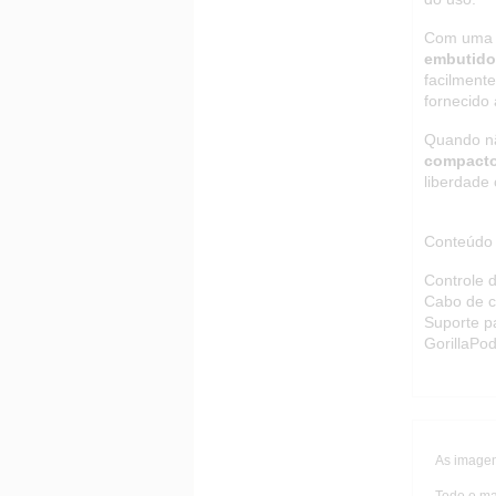
Com uma d
embutido
facilment
fornecido
Quando nã
compacto
liberdade c
Conteúdo
Controle d
Cabo de 
Suporte p
GorillaPo
As imagen