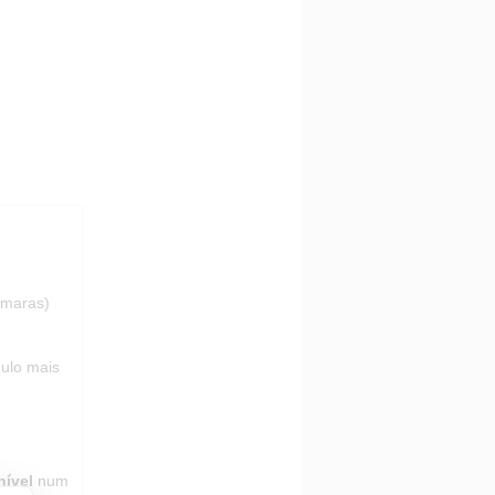
âmaras)
ulo mais
nível
num