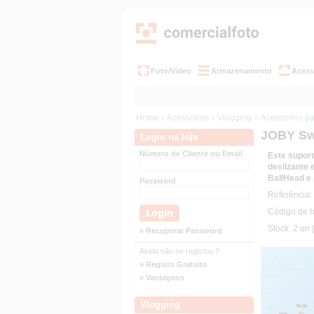
Foto/Vídeo
Armazenamento
Acess
Home
»
Acessorios
»
Vlogging
»
Acessórios pa
JOBY Sw
Login na loja
Número de Cliente ou Email
Este suport
deslizante
BallHead e 
Password
Referência
Código de 
Stock: 2 un 
» Recuperar Password
Ainda não se registou ?
» Registo Gratuito
» Vantagens
Vlogging