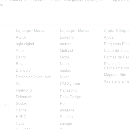
terial vendido na nossa loja online apresenta preços com IVA, estando sujeitos a 
io
Lojas por Marca
Lojas por Marca
Ajuda & Supo
AGFA
Lowepro
Ajuda
agfa-digital
meters
Perguntas Fre
Autel
Midland
Custo de Trans
Benro
Moza
Formas de Pa
Boya
Nanlite
Devoluções e
Cancelamento
Broncolor
nanlux
Mapa do Site
Datacolor Colorvision
Nikon
Assistência Té
DJI
OM System
Feelworld
Panasonic
Feiyutech
Peak Design
Godox
Peli
rafia
Hahnel
prograde
HPRC
Sandisk
Hyper
savage