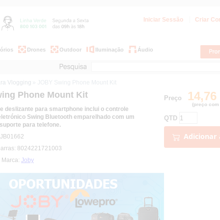
Iniciar Sessão
Criar Co
órios
Drones
Outdoor
Iluminação
Áudio
ra Vlogging
» JOBY Swing Phone Mount Kit
14,76
ing Phone Mount Kit
Preço
(preço com 
e deslizante para smartphone inclui o controle
 eletrónico Swing Bluetooth emparelhado com um
QTD
suporte para telefone.
Adicionar 
: JB01662
barras: 8024221721003
| Marca:
Joby