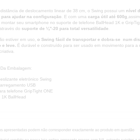
istância de deslocamento linear de 38 cm, o Swing possui um
nível 
 para ajudar na configuração
. E com uma
carga útil até 600g
,assi
e montar seu smartphone no suporte de telefone BallHead 1K e GripTi
 através do
suporte de ¼''-20 para total versatilidade
.
o estiver em uso,
o Swing fácil de transportar e dobra-se num dis
 e leve.
É durável e construído para ser usado em movimento para a
riativa.
 Da Embalagem:
eslizante eletrónico Swing
carregamento USB
ara telefone GripTight ONE
d 1K BallHead
s apresentadas podem não corresponder exactamente ao produto em questão