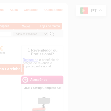
PT
nta
Ajuda
Contactos
Quem Somos
 €
É Revendedor ou
iva)
Profissional?
Registe-se
e beneficie de
preços de revenda e
suporte profissional.
ao Carrinho
Acessórios
JOBY Swing Complete Kit