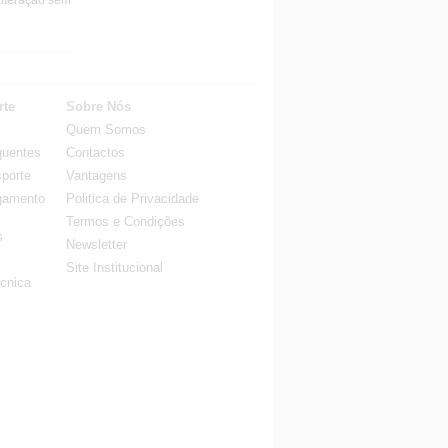
alteração sem
rte
Sobre Nós
Quem Somos
quentes
Contactos
porte
Vantagens
gamento
Politica de Privacidade
Termos e Condições
s
Newsletter
Site Institucional
cnica