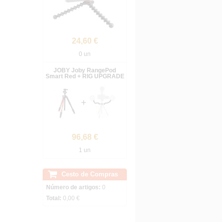
24,60 €
0 un
JOBY Joby RangePod
Smart Red + RIG UPGRADE
96,68 €
1 un
Cesto de Compras
Número de artigos:
0
Total:
0,00 €