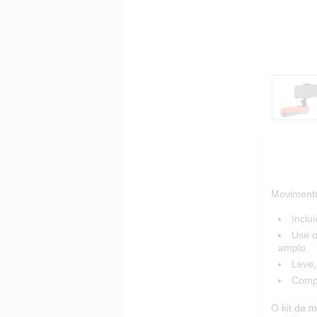
Movimento
Inclu
Use o
amplo.
Leve,
Compa
O kit de 