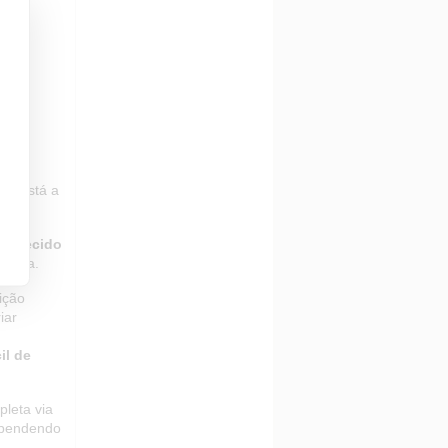
to
ab
, o
dos
OS ou
ita está a
fornecido
colha.
ição
iar
il de
leta via
ependendo