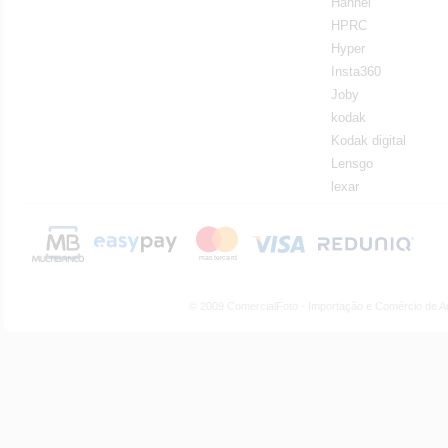
Hahnel
HPRC
Hyper
Insta360
Joby
kodak
Kodak digital
Lensgo
lexar
© 2009 ComercialFoto - Importação e Comércio de A