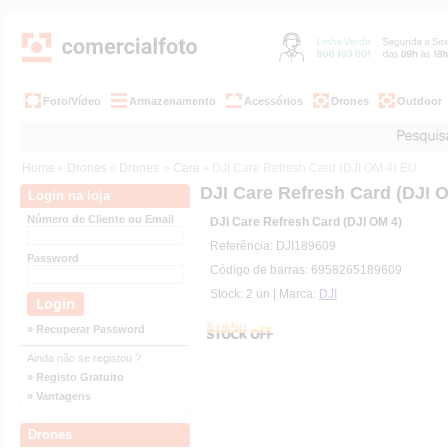
Foto/Vídeo
Armazenamento
Acessórios
Drones
Outdoor
Home
»
Drones
»
Drones
»
Care
» DJI Care Refresh Card (DJI OM 4) EU
DJI Care Refresh Card (DJI 
Login na loja
Número de Cliente ou Email
DJI Care Refresh Card (DJI OM 4)
Referência: DJI189609
Password
Código de barras: 6958265189609
Stock: 2 un | Marca:
DJI
» Recuperar Password
Ainda não se registou ?
» Registo Gratuito
» Vantagens
Drones