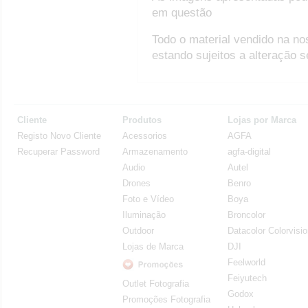
em questão
Todo o material vendido na no
estando sujeitos a alteração 
Cliente
Produtos
Lojas por Marca
Registo Novo Cliente
Acessorios
AGFA
Recuperar Password
Armazenamento
agfa-digital
Audio
Autel
Drones
Benro
Foto e Vídeo
Boya
Iluminação
Broncolor
Outdoor
Datacolor Colorvisi
Lojas de Marca
DJI
Feelworld
Feiyutech
Outlet Fotografia
Godox
Promoções Fotografia