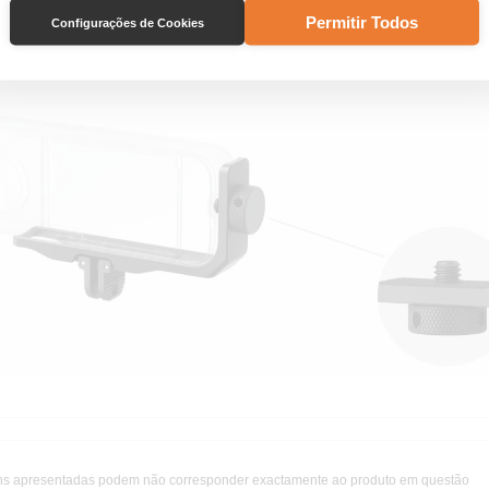
Permitir Todos
Configurações de Cookies
l:
X3
s apresentadas podem não corresponder exactamente ao produto em questão