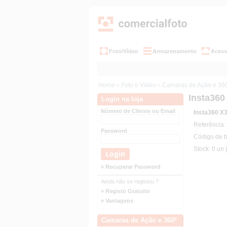
Foto/Vídeo
Armazenamento
Acess
Home
»
Foto e Vídeo
»
Camaras de Ação e 36
Insta360
Login na loja
Número de Cliente ou Email
Insta360 X3
Referência
Password
Código de 
Stock: 0 un 
» Recuperar Password
Ainda não se registou ?
» Registo Gratuito
» Vantagens
Camaras de Ação e 360º