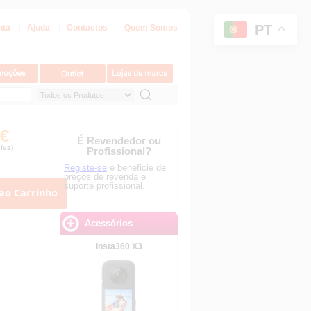
PT
nta
Ajuda
Contactos
Quem Somos
 €
É Revendedor ou
iva)
Profissional?
Registe-se
e beneficie de
preços de revenda e
suporte profissional.
ao Carrinho
Acessórios
Insta360 X3