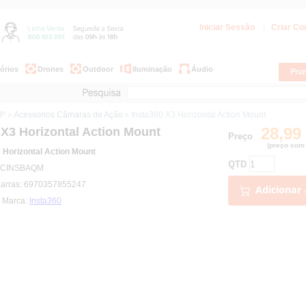
Iniciar Sessão
Criar Co
órios
Drones
Outdoor
Iluminação
Áudio
0º
»
Acessorios Câmaras de Ação
» Insta360 X3 Horizontal Action Mount
28,99
 X3 Horizontal Action Mount
Preço
(preço com 
 Horizontal Action Mount
QTD
: CINSBAQM
barras: 6970357855247
Adicionar 
| Marca:
Insta360