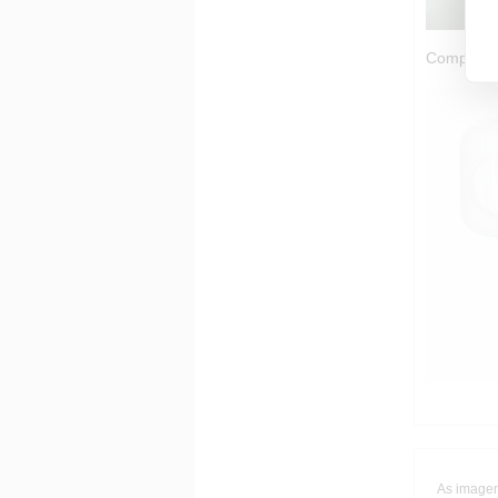
Compative
As imagen