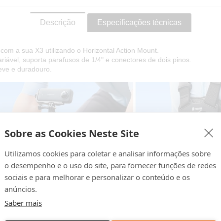
Descrição
Especificações técnicas
com a sua X3 utilizando o Horizontal Action Mount.
riável, suporta parafusos de 1/4" e conectores de dois pinos.
leve e duradouro.
Sobre as Cookies Neste Site
Utilizamos cookies para coletar e analisar informações sobre
o desempenho e o uso do site, para fornecer funções de redes
sociais e para melhorar e personalizar o conteúdo e os
anúncios.
Saber mais