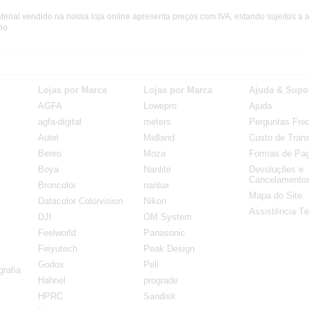
terial vendido na nossa loja online apresenta preços com IVA, estando sujeitos a 
io
Lojas por Marca
Lojas por Marca
Ajuda & Supo
AGFA
Lowepro
Ajuda
agfa-digital
meters
Perguntas Fre
Autel
Midland
Custo de Trans
Benro
Moza
Formas de Pa
Boya
Nanlite
Devoluções e
Cancelamento
Broncolor
nanlux
Mapa do Site
Datacolor Colorvision
Nikon
Assistência Té
DJI
OM System
Feelworld
Panasonic
Feiyutech
Peak Design
Godox
Peli
rafia
Hahnel
prograde
HPRC
Sandisk