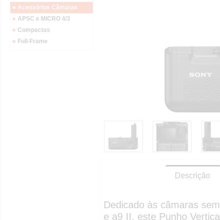
Acessórios Câmaras
APSC e MICRO 4/3
Compactas
Full-Frame
Descrição
Dedicado às câmaras sem e
e a9 II, este Punho Verti