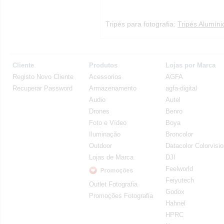
Tripés para fotografia:
Tripés Alumíni
Cliente
Produtos
Lojas por Marca
Registo Novo Cliente
Acessorios
AGFA
Recuperar Password
Armazenamento
agfa-digital
Audio
Autel
Drones
Benro
Foto e Vídeo
Boya
Iluminação
Broncolor
Outdoor
Datacolor Colorvisi
Lojas de Marca
DJI
Feelworld
Feiyutech
Outlet Fotografia
Godox
Promoções Fotografia
Hahnel
HPRC