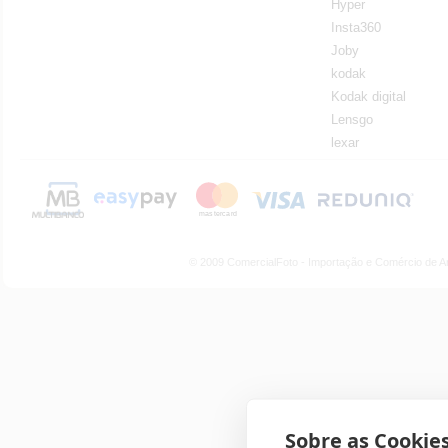
Hyper
Insta360
Joby
kodak
Kodak digital
Lensgo
lexar
© 2009 ComercialFoto - Importação e Comércio de A
Sobre as Cookies