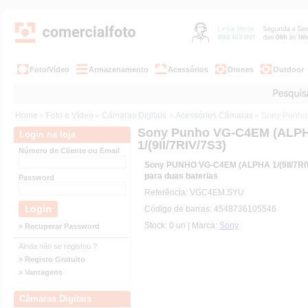
Foto/Vídeo
Armazenamento
Acessórios
Drones
Outdoor
Home
»
Foto e Vídeo
»
Câmaras Digitais
»
Acessórios Câmaras
» Sony Punho
Sony Punho VG-C4EM (ALP
Login na loja
1/(9II/7RIV/7S3)
Número de Cliente ou Email
Sony PUNHO VG-C4EM (ALPHA 1/(9II/7RIV/
para duas baterias
Password
Referência: VGC4EM.SYU
Código de barras: 4548736105546
Stock: 0 un | Marca:
Sony
» Recuperar Password
Ainda não se registou ?
» Registo Gratuito
» Vantagens
Câmaras Digitais