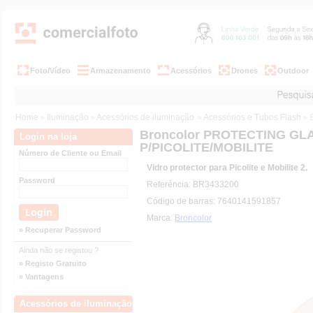
Foto/Vídeo
Armazenamento
Acessórios
Drones
Outdoor
Home
»
Iluminação
»
Acessórios de iluminação
»
Acessórios e Tubos Flash
» 
Broncolor PROTECTING GL
Login na loja
P/PICOLITE/MOBILITE
Número de Cliente ou Email
Vidro protector para Picolite e Mobilite 2.
Password
Referência: BR3433200
Código de barras: 7640141591857
Marca:
Broncolor
» Recuperar Password
Ainda não se registou ?
» Registo Gratuito
» Vantagens
Acessórios de iluminação