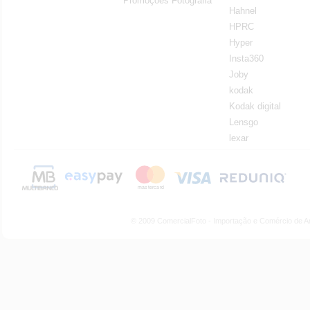
Promoções Fotografia
Hahnel
HPRC
Hyper
Insta360
Joby
kodak
Kodak digital
Lensgo
lexar
© 2009 ComercialFoto - Importação e Comércio de A