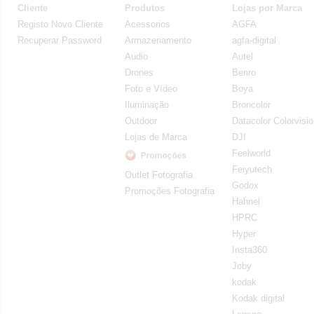
Cliente
Produtos
Lojas por Marca
Registo Novo Cliente
Acessorios
AGFA
Recuperar Password
Armazenamento
agfa-digital
Audio
Autel
Drones
Benro
Foto e Vídeo
Boya
Iluminação
Broncolor
Outdoor
Datacolor Colorvisi
Lojas de Marca
DJI
Feelworld
Feiyutech
Outlet Fotografia
Godox
Promoções Fotografia
Hahnel
HPRC
Hyper
Insta360
Joby
kodak
Kodak digital