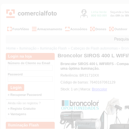
Foto/Vídeo
Armazenamento
Acessórios
Drones
Outdoor
Home
»
Iluminação
»
Iluminação Flash
»
Cabeças de Flash autonomas
» Bron
Broncolor SIROS 400 L WIFI
Login na loja
Número de Cliente ou Email
Broncolor SIROS 400 L WIFI/RFS - Compac
uma óptima iluminação.
Password
Referência: BR31710XX
Código de barras: 7640167061129
Stock: 1 un | Marca:
Broncolor
» Recuperar Password
Ainda não se registou ?
» Registo Gratuito
» Vantagens
Iluminação Flash