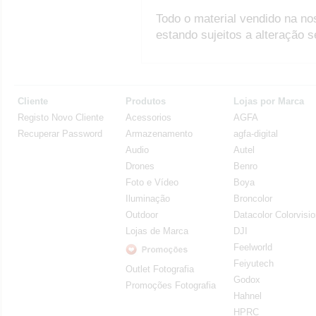
Todo o material vendido na no
estando sujeitos a alteração 
Cliente
Produtos
Lojas por Marca
Registo Novo Cliente
Acessorios
AGFA
Recuperar Password
Armazenamento
agfa-digital
Audio
Autel
Drones
Benro
Foto e Vídeo
Boya
Iluminação
Broncolor
Outdoor
Datacolor Colorvisi
Lojas de Marca
DJI
Feelworld
Feiyutech
Outlet Fotografia
Godox
Promoções Fotografia
Hahnel
HPRC