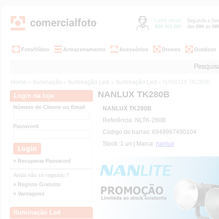
Foto/Vídeo
Armazenamento
Acessórios
Drones
Outdoor
Home
»
Iluminação
»
Iluminação Led
»
Iluminação Led
» NANLUX TK280B
NANLUX TK280B
Login na loja
Número de Cliente ou Email
NANLUX TK280B
Referência: NLTK-280B
Password
Código de barras: 6949987490104
Stock: 1 un | Marca:
nanlux
» Recuperar Password
Ainda não se registou ?
» Registo Gratuito
» Vantagens
Iluminação Led