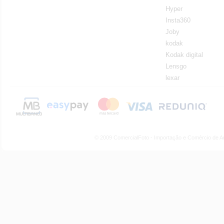
Hyper
Insta360
Joby
kodak
Kodak digital
Lensgo
lexar
© 2009 ComercialFoto - Importação e Comércio de A