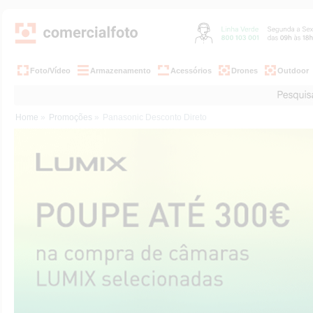
Foto/Vídeo
Armazenamento
Acessórios
Drones
Outdoor
Home
»
Promoções
»
Panasonic Desconto Direto